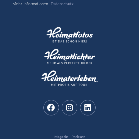
a
Mehr Informationen:
Datenschutz
i
l
Magazin
·
Podcast