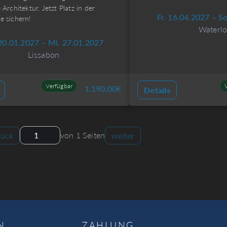
 Architektur. Jetzt Platz in der
Fr. 16.04.2027 – S
e sichern!
Waterl
20.01.2027 – Mi. 27.01.2027
Lissabon
Verfügbar
1.190,00
€
Details
von 1 Seiten
rück
weiter
N
ZAHLUNG