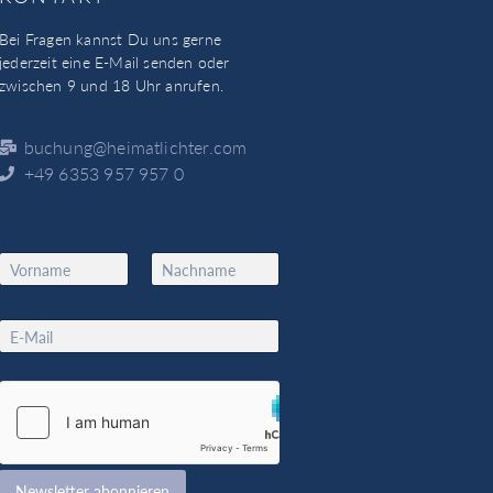
Bei Fragen kannst Du uns gerne
jederzeit eine E-Mail senden oder
zwischen 9 und 18 Uhr anrufen.
buchung@heimatlichter.com
+49 6353 957 957 0
N
a
Vorname
Nachname
m
N
e
E
a
*
m
m
a
e
i
*
l
*
*
Newsletter abonnieren