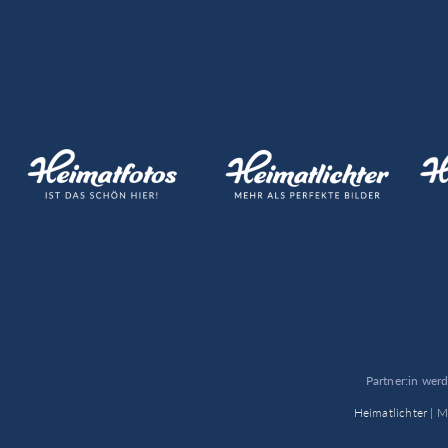
Partner:in wer
Heimatlichter |