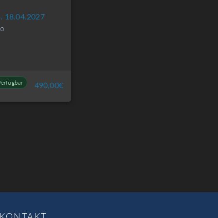
o. 18.04.2027
oo
Verfügbar
490,00
€
KONTAKT