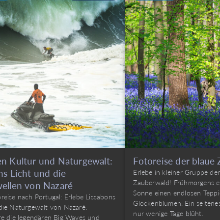
n Kultur und Naturgewalt:
Fotoreise der blaue
ns Licht und die
Erlebe in kleiner Gruppe de
Zauberwald! Frühmorgens e
ellen von Nazaré
Sonne einen endlosen Teppi
reise nach Portugal: Erlebe Lissabons
Glockenblumen. Ein seltene
die Naturgewalt von Nazaré.
nur wenige Tage blüht.
re die legendären Big Waves und