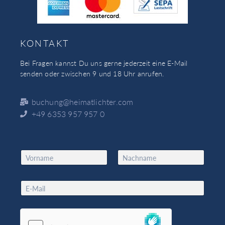
KONTAKT
Bei Fragen kannst Du uns gerne jederzeit eine E-Mail
senden oder zwischen 9 und 18 Uhr anrufen.
buchung@heimatlichter.com
+49 6353 957 957 0
N
a
Vorname
Nachname
m
*
e
E
E
*
m
m
a
a
i
i
l