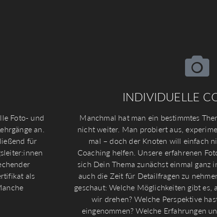
INDIVIDUELLE 
lle Foto- und
Manchmal hat man ein bestimmtes The
Lehrgänge an.
nicht weiter. Man probiert aus, experime
ließend für
mal – doch der Knoten will einfach ni
sleiter:innen
Coaching helfen. Unsere erfahrenen Fot
rechender
sich Dein Thema zunächst einmal ganz in 
tifikat als
auch die Zeit für Detailfragen zu neh
 Manche
geschaut: Welche Möglichkeiten gibt es
.
wir drehen? Welche Perspektive hast
eingenommen? Welche Erfahrungen und