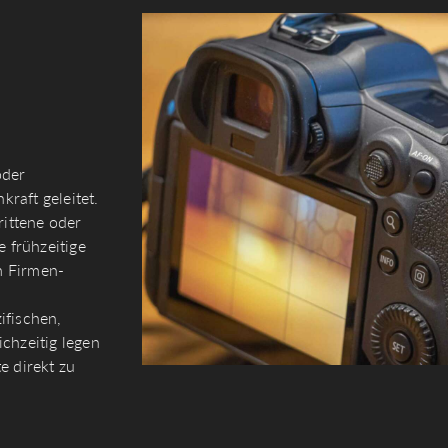
oder
raft geleitet.
rittene oder
e frühzeitige
m Firmen-
ifischen,
chzeitig legen
e direkt zu