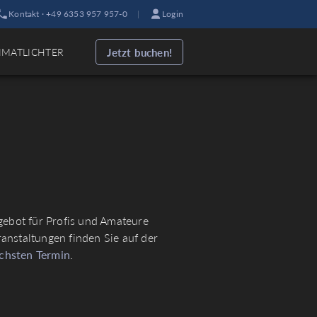
Kontakt · +49 6353 957 957-0
|
Login
Jetzt buchen!
IMATLICHTER
ebot für Profis und Amateure
ranstaltungen finden Sie auf der
ächsten Termin
.