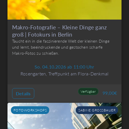
Makro-Fotografie – Kleine Dinge ganz
groß | Fotokurs in Berlin
Taucht ein in die faszinierende Welt der kleinen Dinge
und lernt, beeindruckende und gestochen scharfe
Makro-Fotos zu schießen.
So. 04.10.2026 ab 11:00 Uhr
Rosengarten, Treffpunkt am Flora-Denkmal
Verfügbar
99,00
€
Details
FOTOWORKSHOPS
SABINE GROSSBAUER