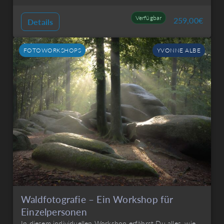
Verfügbar
259,00
€
Details
FOTOWORKSHOPS
YVONNE ALBE
Waldfotografie – Ein Workshop für
Einzelpersonen
In diesem individuellen Workshop erfährst Du alles, wie