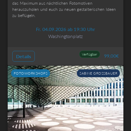
das Maximum aus nächtlichen Fotomotiven
herauszuholen und euch zu neuen gestalterischen Ideen
zu beflügeln.
Fr. 04.09.2026 ab 19:30 Uhr
Washingtonplatz
Verfügbar
99,00
€
Details
FOTOWORKSHOPS
SABINE GROSSBAUER