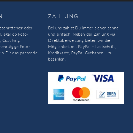
N
ZAHLUNG
eschrittene:r oder
Bei uns zahlst Du immer sicher, schnell
n, egal ob Foto-
und einfach. Neben der Zahlung via
, Coaching,
Direktüberweisung bieten wir die
mehrtägige Foto-
Möglichkeit mit PayPal – Lastschrift,
eln Dir das passende
Kreditkarte, PayPal-Guthaben – zu
bezahlen.