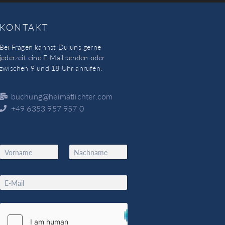
KONTAKT
Bei Fragen kannst Du uns gerne
jederzeit eine E-Mail senden oder
zwischen 9 und 18 Uhr anrufen.
buchung@heimatlichter.com
+49 6353 957 957 0
N
a
Vorname
Nachname
m
N
e
E
a
*
m
m
a
e
i
E
l
m