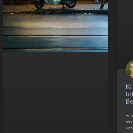
Kr
fo
Be
Von
hie
Vor