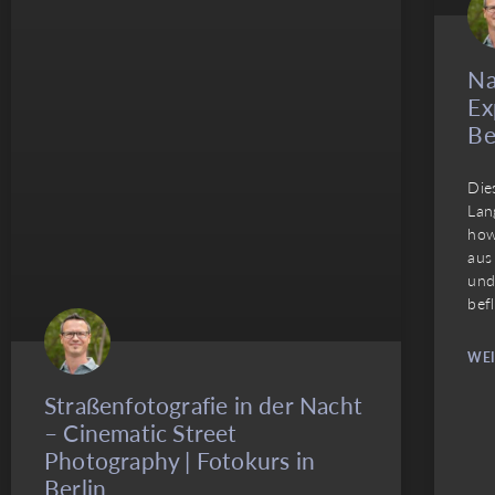
Na
Ex
Be
Die
Lan
how
aus
und
befl
WEI
Straßenfotografie in der Nacht
– Cinematic Street
Photography | Fotokurs in
Berlin