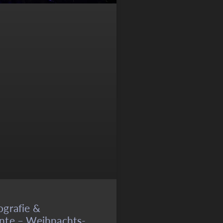
ografie &
nte – Weihnachts-