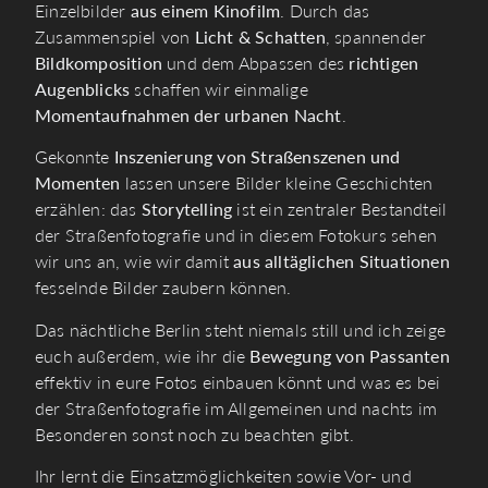
Einzelbilder
aus einem Kinofilm
. Durch das
Zusammenspiel von
Licht & Schatten
, spannender
Bildkomposition
und dem Abpassen des
richtigen
Augenblicks
schaffen wir einmalige
Momentaufnahmen der urbanen Nacht
.
Gekonnte
Inszenierung von Straßenszenen und
Momenten
lassen unsere Bilder kleine Geschichten
erzählen: das
Storytelling
ist ein zentraler Bestandteil
der Straßenfotografie und in diesem Fotokurs sehen
wir uns an, wie wir damit
aus alltäglichen Situationen
fesselnde Bilder zaubern können.
Das nächtliche Berlin steht niemals still und ich zeige
euch außerdem, wie ihr die
Bewegung von Passanten
effektiv in eure Fotos einbauen könnt und was es bei
der Straßenfotografie im Allgemeinen und nachts im
Besonderen sonst noch zu beachten gibt.
Ihr lernt die Einsatzmöglichkeiten sowie Vor- und