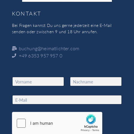
KONTAKT
Bei Fragen kannst Du uns gerne jederzeit eine E-Mail
senden oder zwischen 9 und 18 Uhr anrufen.
buchung@heimatlichter.com
+49 6353 957 957 0
N
a
Vorname
Nachname
m
*
e
E
N
*
m
a
a
m
i
e
l
*
*