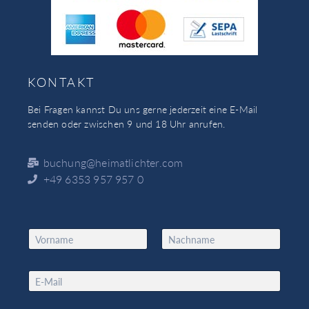
KONTAKT
Bei Fragen kannst Du uns gerne jederzeit eine E-Mail
senden oder zwischen 9 und 18 Uhr anrufen.
buchung@heimatlichter.com
+49 6353 957 957 0
N
a
Vorname
Nachname
m
E
e
E
m
*
m
a
a
i