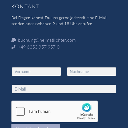
KONTAKT
Bei Fragen kannst Du uns gerne jederzeit eine E-Mail
senden oder zwischen 9 und 18 Uhr anrufen.
buchung@heimatlichter.com
+49 6353 957 957 0
N
a
Vorname
Nachname
m
*
e
E
*
*
m
N
a
a
i
m
l
e
*