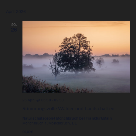
Datum
wählen.
April 2026
SO.
26
26 April @ 05:30
-
09:30
Stimmungsvolle Wälder und Landschaften
Naturschutzgebiet Mönchbruch bei Frankfurt/Main
Mönchbruch 1, Mönchbruch, DE
90,00€