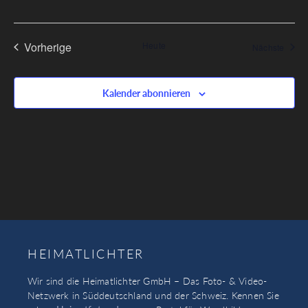
Veranstaltungen
Vorherige
Heute
Veran
Nächste
Kalender abonnieren
HEIMATLICHTER
Wir sind die Heimatlichter GmbH – Das Foto- & Video-
Netzwerk in Süddeutschland und der Schweiz. Kennen Sie