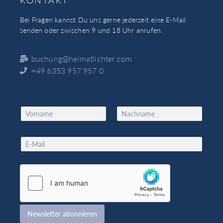
Bei Fragen kannst Du uns gerne jederzeit eine E-Mail
senden oder zwischen 9 und 18 Uhr anrufen.
buchung@heimatlichter.com
+49 6353 957 957 0
N
a
Vorname
Nachname
m
N
e
E
a
*
m
m
a
e
i
*
l
N
*
a
m
e
Newsletter abonnieren