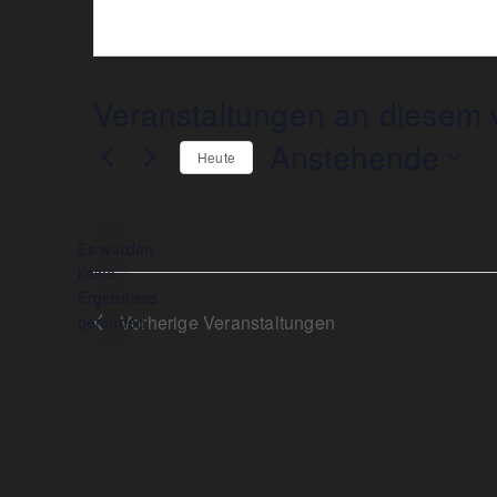
Veranstaltungen an diesem v
Anstehende
Heute
Datum
wählen.
Es wurden
keine
Hinweis
Ergebnisse
Vorherige
Veranstaltungen
gefunden.