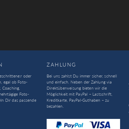
N
ZAHLUNG
eschrittene:r oder
Bei uns zahlst Du immer sicher, schnell
n, egal ob Foto-
und einfach. Neben der Zahlung via
, Coaching,
Direktüberweisung bieten wir die
mehrtägige Foto-
Möglichkeit mit PayPal – Lastschrift,
eln Dir das passende
Kreditkarte, PayPal-Guthaben – zu
bezahlen.