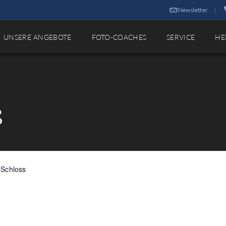
Newsletter
|
UNSERE ANGEBOTE
FOTO-COACHES
SERVICE
HE
ß
 Schloss