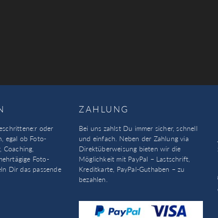
N
ZAHLUNG
eschrittene:r oder
Bei uns zahlst Du immer sicher, schnell
n, egal ob Foto-
und einfach. Neben der Zahlung via
, Coaching,
Direktüberweisung bieten wir die
mehrtägige Foto-
Möglichkeit mit PayPal – Lastschrift,
eln Dir das passende
Kreditkarte, PayPal-Guthaben – zu
bezahlen.