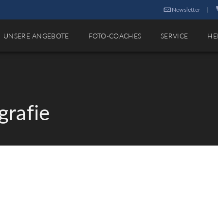
Newsletter
|
UNSERE ANGEBOTE
FOTO-COACHES
SERVICE
HE
grafie