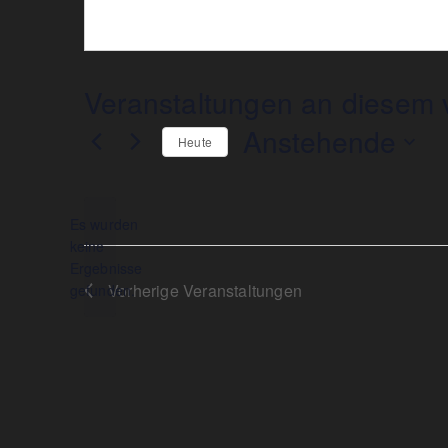
Veranstaltungen an diesem v
Anstehende
Heute
Datum
wählen.
Es wurden
keine
Hinweis
Ergebnisse
Vorherige
Veranstaltungen
gefunden.