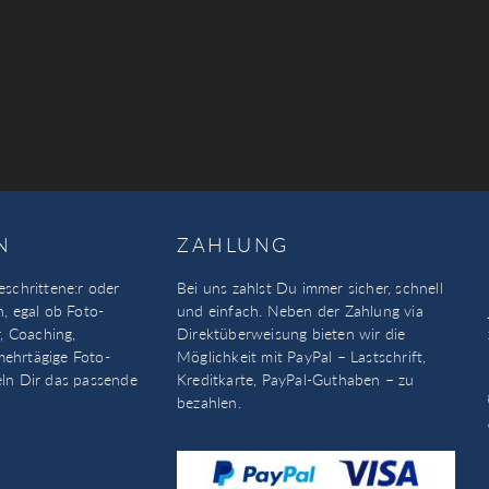
N
ZAHLUNG
eschrittene:r oder
Bei uns zahlst Du immer sicher, schnell
n, egal ob Foto-
und einfach. Neben der Zahlung via
, Coaching,
Direktüberweisung bieten wir die
mehrtägige Foto-
Möglichkeit mit PayPal – Lastschrift,
eln Dir das passende
Kreditkarte, PayPal-Guthaben – zu
bezahlen.