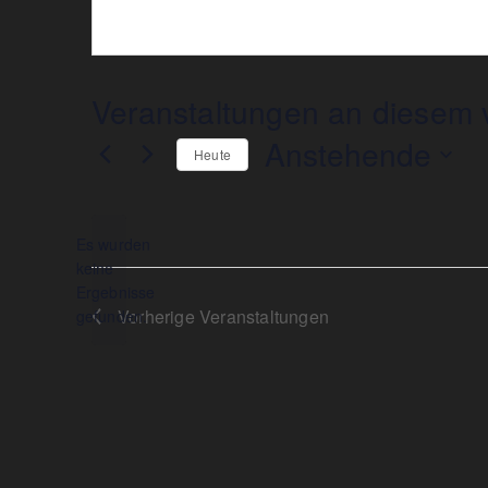
Veranstaltungen an diesem v
Anstehende
Heute
Datum
wählen.
Es wurden
keine
Hinweis
Ergebnisse
Vorherige
Veranstaltungen
gefunden.