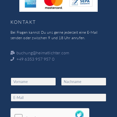
KONTAKT
Bei Fragen kannst Du uns gerne jederzeit eine E-Mail
senden oder zwischen 9 und 18 Uhr anrufen.
buchung@heimatlichter.com
+49 6353 957 957 0
N
a
Vorname
Nachname
m
E
e
E
m
*
m
a
a
i
i
l
l
N