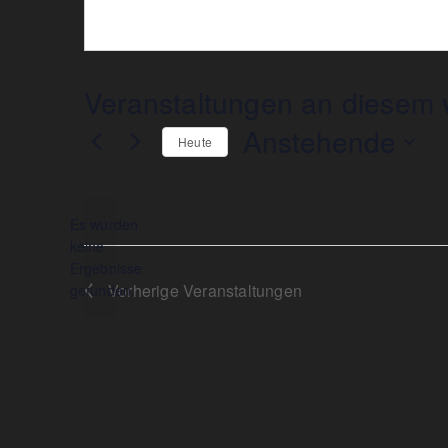
Veranstaltungen an diesem v
Anstehende
Heute
Datum
wählen.
Es wurden
keine
Hinweis
Ergebnisse
Vorherige
Veranstaltungen
gefunden.