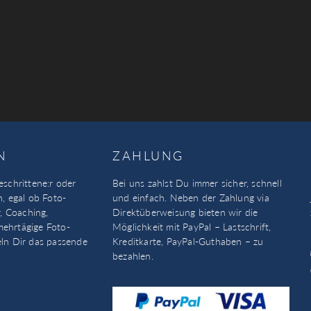
N
ZAHLUNG
eschrittene:r oder
Bei uns zahlst Du immer sicher, schnell
n, egal ob Foto-
und einfach. Neben der Zahlung via
, Coaching,
Direktüberweisung bieten wir die
mehrtägige Foto-
Möglichkeit mit PayPal – Lastschrift,
eln Dir das passende
Kreditkarte, PayPal-Guthaben – zu
bezahlen.