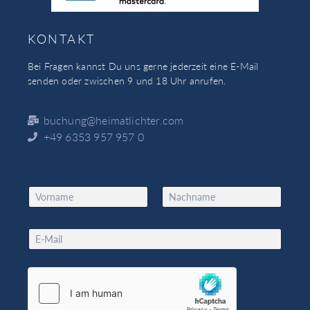
KONTAKT
Bei Fragen kannst Du uns gerne jederzeit eine E-Mail
senden oder zwischen 9 und 18 Uhr anrufen.
buchung@heimatlichter.com
+49 6353 957 957 0
N
a
Vorname
Nachname
m
N
e
E
a
*
m
m
a
e
i
E
l
m
*
a