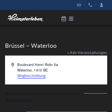
|
|
Brüssel – Waterloo
« Alle Veranstaltungen
Adresse
Boulevard Henri Rolin 5a
Waterloo
,
1410
BE
Wegbeschreibung
Veranstaltungen an diesem veranstaltungsort
Anstehend
Datum
wählen.