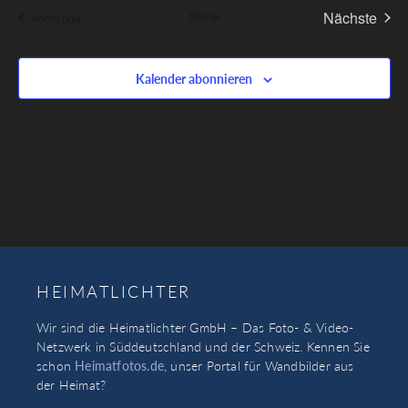
Vera
Heute
Nächste
Veranstaltungen
Vorherige
Kalender abonnieren
HEIMATLICHTER
Wir sind die Heimatlichter GmbH – Das Foto- & Video-
Netzwerk in Süddeutschland und der Schweiz. Kennen Sie
schon
Heimatfotos.de
, unser Portal für Wandbilder aus
der Heimat?