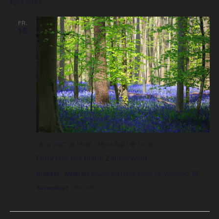
April 2027
FR.
16
16.04.2027 @ 15:00
-
18.04.2027 @ 10:00
Fotoreise der blaue Zauberwald
Brüssel - Waterloo
Boulevard Henri Rolin 5a, Waterloo, BE
490,00€
Ausverkauft