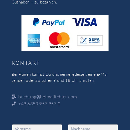
Guthaben – zu bezahlen.
KONTAKT
Bei Fragen kannst Du uns gerne jederzeit eine E-Mail
senden oder zwischen 9 und 18 Uhr anrufen.
buchung@heimatlichter.com
+49 6353 957 957 0
N