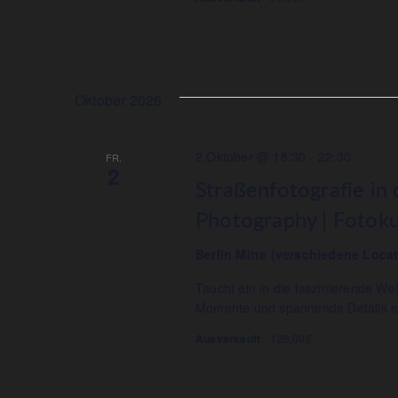
Oktober 2026
2 Oktober @ 18:30
-
22:30
FR.
2
Straßenfotografie in
Photography | Fotokur
Berlin Mitte (verschiedene Loca
Taucht ein in die faszinierende Wel
Momente und spannende Details e
Ausverkauft
129,00€