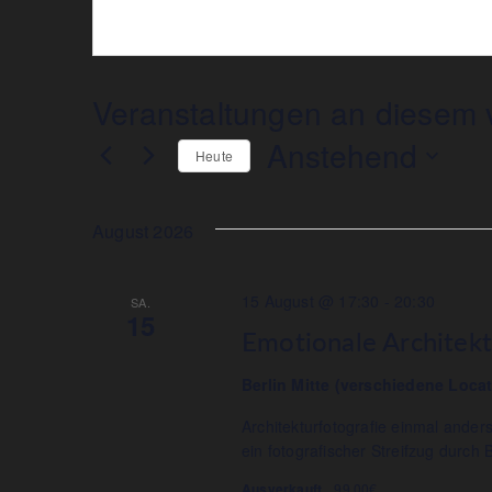
Veranstaltungen an diesem v
Anstehend
Heute
Datum
wählen.
August 2026
15 August @ 17:30
-
20:30
SA.
15
Emotionale Architektu
Berlin Mitte (verschiedene Loca
Architekturfotografie einmal anders
ein fotografischer Streifzug durch 
Ausverkauft
99,00€