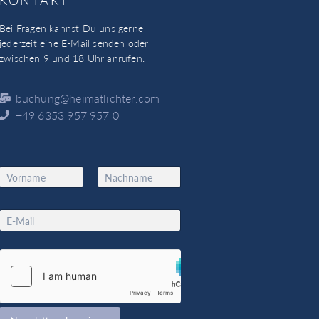
Bei Fragen kannst Du uns gerne
jederzeit eine E-Mail senden oder
zwischen 9 und 18 Uhr anrufen.
buchung@heimatlichter.com
+49 6353 957 957 0
N
a
Vorname
Nachname
m
E
e
E
m
*
m
a
a
i
i
l
l
N
*
a
m
e