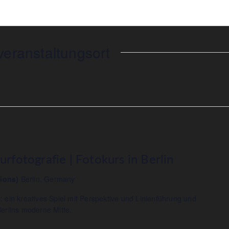
eranstaltungsort
rfotografie | Fotokurs in Berlin
tions)
Berlin, Germany
: ein kreatives Spiel mit Perspektive und Linienführung und
Berlins moderne Mitte.