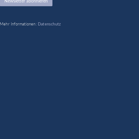
Newsletter abonnieren
N
a
m
e
Mehr Informationen:
Datenschutz