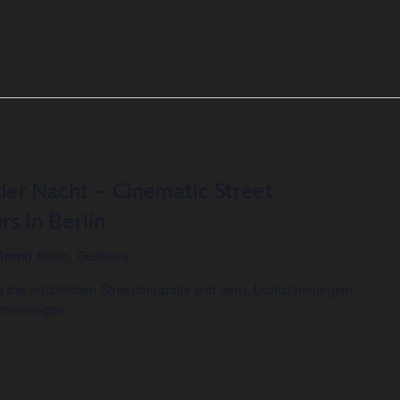
 der Nacht – Cinematic Street
s in Berlin
tions)
Berlin, Germany
t der nächtlichen Streetfotografie und lernt, Lichtstimmungen,
inzufangen.