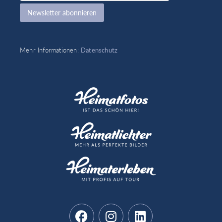
i
Newsletter abonnieren
l
E
m
a
Mehr Informationen:
Datenschutz
i
l