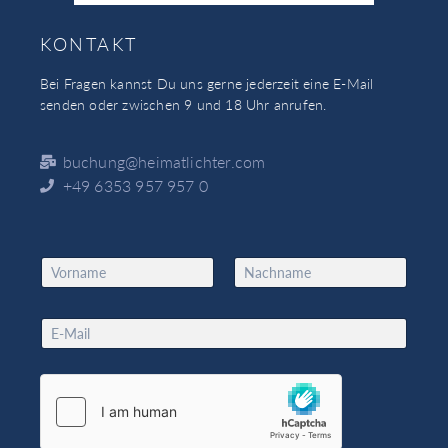
KONTAKT
Bei Fragen kannst Du uns gerne jederzeit eine E-Mail
senden oder zwischen 9 und 18 Uhr anrufen.
buchung@heimatlichter.com
+49 6353 957 957 0
N
a
Vorname
Nachname
m
E
e
E
m
*
m
a
a
i
i
l
l
E
*
m
a