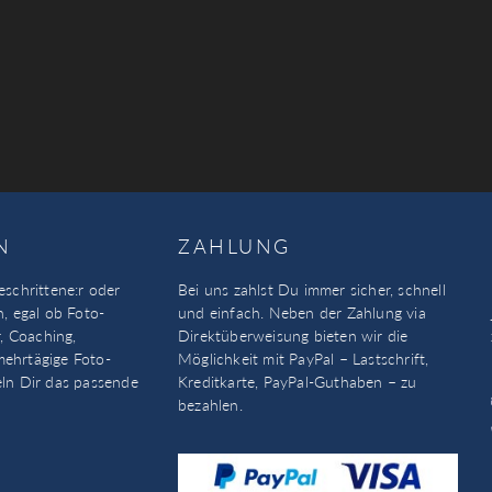
N
ZAHLUNG
eschrittene:r oder
Bei uns zahlst Du immer sicher, schnell
n, egal ob Foto-
und einfach. Neben der Zahlung via
, Coaching,
Direktüberweisung bieten wir die
mehrtägige Foto-
Möglichkeit mit PayPal – Lastschrift,
eln Dir das passende
Kreditkarte, PayPal-Guthaben – zu
bezahlen.