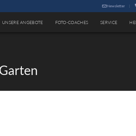
Newsletter
|
UNSERE ANGEBOTE
FOTO-COACHES
SERVICE
HE
 Garten