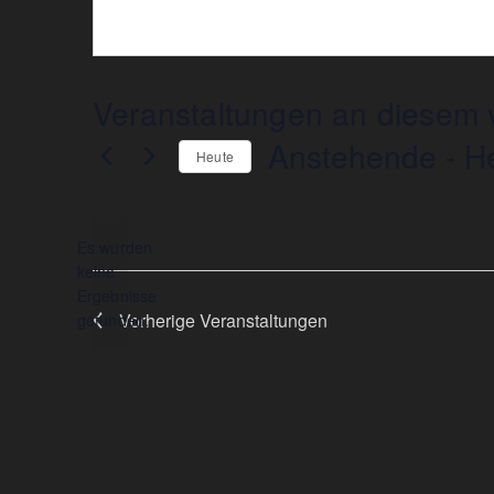
Veranstaltungen an diesem v
Anstehende
 - 
H
Heute
Datum
wählen.
Es wurden
keine
Hinweis
Ergebnisse
Vorherige
Veranstaltungen
gefunden.