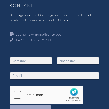
KONTAKT
Bei Fragen kannst Du uns gerne jederzeit eine E-Mail
senden oder zwischen 9 und 18 Uhr anrufen.
buchung@heimatlichter.com
+49 6353 957 957 0
N
a
Vorname
Nachname
m
*
e
E
*
*
m
E
a
m
i
a
l
i
*
l