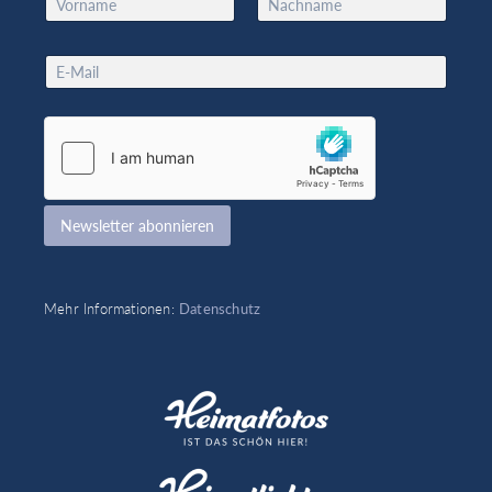
a
Vorname
Nachname
m
E
e
E
m
*
m
a
a
i
i
l
l
E
*
m
a
i
Newsletter abonnieren
l
*
Mehr Informationen:
Datenschutz