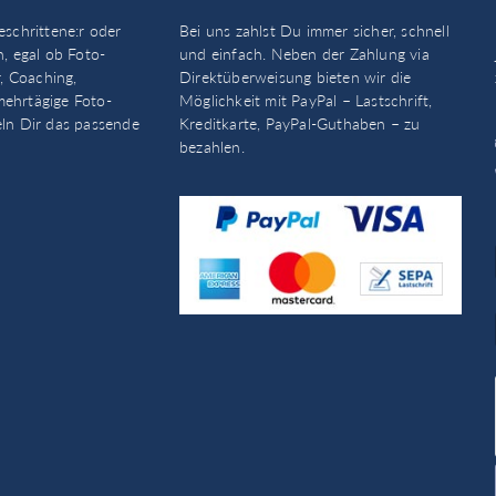
eschrittene:r oder
Bei uns zahlst Du immer sicher, schnell
n, egal ob Foto-
und einfach. Neben der Zahlung via
, Coaching,
Direktüberweisung bieten wir die
mehrtägige Foto-
Möglichkeit mit PayPal – Lastschrift,
eln Dir das passende
Kreditkarte, PayPal-Guthaben – zu
bezahlen.