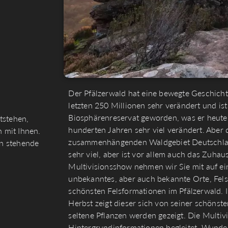
Der Pfälzerwald hat eine bewegte Geschichte
letzten 250 Millionen sehr verändert und is
Biosphärenreservat geworden, was er heute i
ststehen,
hunderten Jahren sehr viel verändert. Aber 
 mit Ihnen.
zusammenhängenden Waldgebiet Deutschlan
en stehende
sehr viel, aber ist vor allem auch das Zuhau
Multivisionsshow nehmen wir Sie mit auf ein
unbekanntes, aber auch bekannte Orte, Fel
schönsten Felsformationen im Pfälzerwald. 
Herbst zeigt dieser sich von seiner schöns
seltene Pflanzen werden gezeigt. Die Multi
Hintergrundinformationen begleitet. Wunder