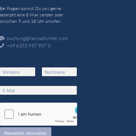
Bei Fragen kannst Du uns gerne
jederzeit eine E-Mail senden oder
zwischen 9 und 18 Uhr anrufen.
buchung@heimatlichter.com
+49 6353 957 957 0
N
a
Vorname
Nachname
m
N
e
E
a
*
m
m
a
e
i
N
l
a
*
m
e
*
Newsletter abonnieren