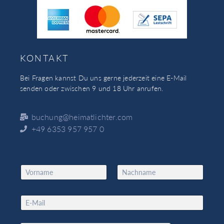
KONTAKT
Bei Fragen kannst Du uns gerne jederzeit eine E-Mail
senden oder zwischen 9 und 18 Uhr anrufen.
buchung@heimatlichter.com
+49 6353 957 957 0
N
a
Vorname
Nachname
m
E
e
E
m
*
m
a
a
i