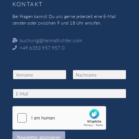
KONTAKT
Bei Fragen kannst Du uns gerne jederzeit eine E-Mail
senden oder zwischen 9 und 18 Uhr anrufen.
buchung@heimatlichter.com
+49 6353 957 957 0
N
a
Vorname
Nachname
m
*
e
E
N
*
m
a
a
m
i
e
l
*
*
Newsletter abonnieren