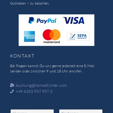
Guthaben – zu bezahlen.
KONTAKT
Bei Fragen kannst Du uns gerne jederzeit eine E-Mail
senden oder zwischen 9 und 18 Uhr anrufen.
buchung@heimatlichter.com
+49 6353 957 957 0
N