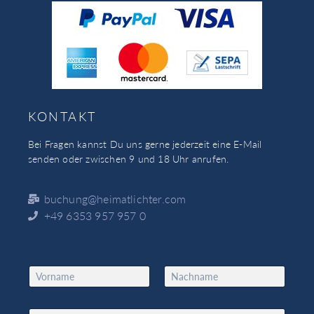
KONTAKT
Bei Fragen kannst Du uns gerne jederzeit eine E-Mail
senden oder zwischen 9 und 18 Uhr anrufen.
buchung@heimatlichter.com
+49 6353 957 957 0
N
a
Vorname
Nachname
m
*
e