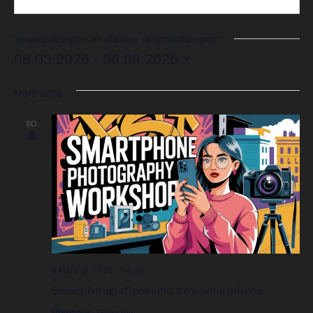
Veranstaltungen an diesem veranstaltungsort
08.03.2026
 - 
06.08.2026
Datum
wählen.
März 2026
SO.
8
8 März @ 11:00
-
14:30
Besser fotografieren mit dem Smartphone
Nürnberg
, Germany