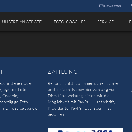
Newsletter
|
UNSERE ANGEBOTE
FOTO-COACHES
SERVICE
HE
N
ZAHLUNG
eschrittene:r oder
Bei uns zahlst Du immer sicher, schnell
n, egal ob Foto-
und einfach. Neben der Zahlung via
, Coaching,
Direktüberweisung bieten wir die
mehrtägige Foto-
Möglichkeit mit PayPal – Lastschrift,
eln Dir das passende
Kreditkarte, PayPal-Guthaben – zu
bezahlen.