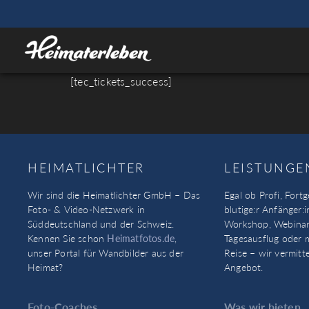
[tec_tickets_success]
HEIMATLICHTER
LEISTUNGE
Wir sind die Heimatlichter GmbH – Das
Egal ob Profi, Fortg
Foto- & Video-Netzwerk in
blutige:r Anfänger:i
Süddeutschland und der Schweiz.
Workshop, Webinar
Kennen Sie schon
Heimatfotos.de
,
Tagesausflug oder 
unser Portal für Wandbilder aus der
Reise – wir vermitt
Heimat?
Angebot.
Foto-Coaches
Was wir bieten