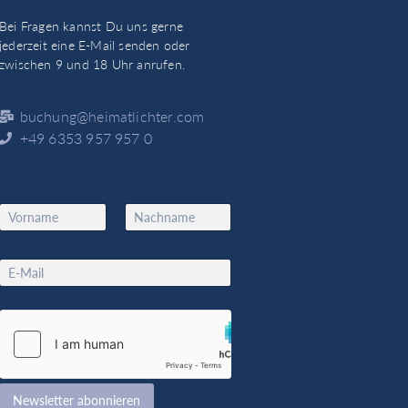
Bei Fragen kannst Du uns gerne
jederzeit eine E-Mail senden oder
zwischen 9 und 18 Uhr anrufen.
buchung@heimatlichter.com
+49 6353 957 957 0
N
a
Vorname
Nachname
m
*
e
E
E
*
m
m
a
a
i
i
l
l
*
N
a
m
Newsletter abonnieren