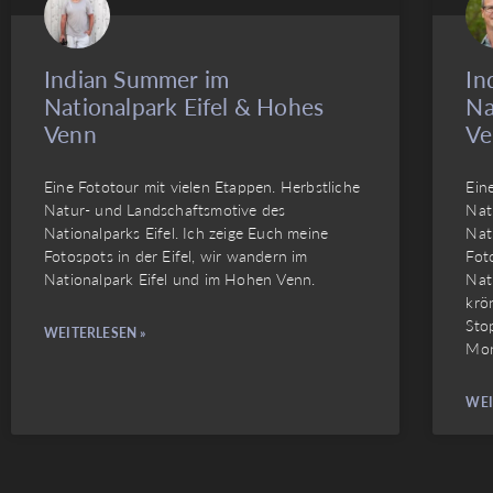
Indian Summer im
In
Nationalpark Eifel & Hohes
Na
Venn
Ve
Eine Fototour mit vielen Etappen. Herbstliche
Ein
Natur- und Landschaftsmotive des
Nat
Nationalparks Eifel. Ich zeige Euch meine
Nat
Fotospots in der Eifel, wir wandern im
Fot
Nationalpark Eifel und im Hohen Venn.
Nat
krö
Sto
WEITERLESEN »
Mon
WEI