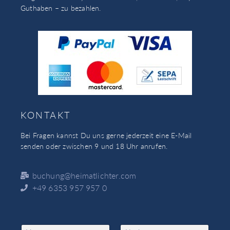
Guthaben – zu bezahlen.
KONTAKT
Bei Fragen kannst Du uns gerne jederzeit eine E-Mail
senden oder zwischen 9 und 18 Uhr anrufen.
buchung@heimatlichter.com
+49 6353 957 957 0
N