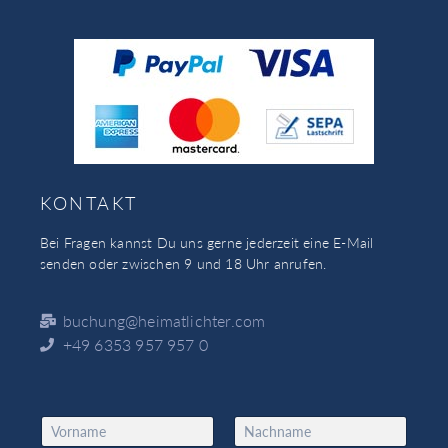
KONTAKT
Bei Fragen kannst Du uns gerne jederzeit eine E-Mail
senden oder zwischen 9 und 18 Uhr anrufen.
buchung@heimatlichter.com
+49 6353 957 957 0
N
a