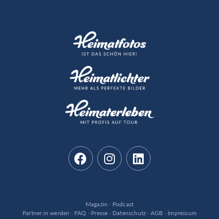
Magazin
·
Podcast
Partner:in werden
·
FAQ
·
Presse
·
Datenschutz
·
AGB
·
Impressum