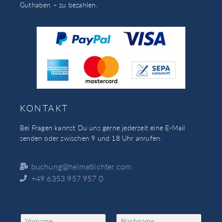
Guthaben – zu bezahlen.
KONTAKT
Bei Fragen kannst Du uns gerne jederzeit eine E-Mail
senden oder zwischen 9 und 18 Uhr anrufen.
buchung@heimatlichter.com
+49 6353 957 957 0
N