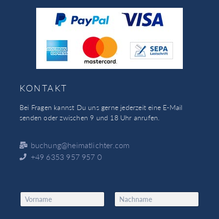
KONTAKT
Bei Fragen kannst Du uns gerne jederzeit eine E-Mail
senden oder zwischen 9 und 18 Uhr anrufen.
buchung@heimatlichter.com
+49 6353 957 957 0
N
a
Vorname
Nachname
m
*