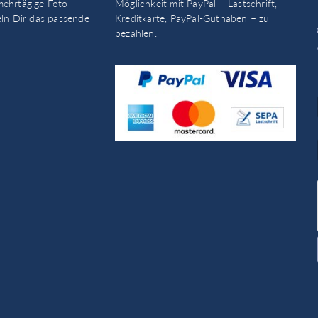
mehrtägige Foto-
Möglichkeit mit PayPal – Lastschrift,
eln Dir das passende
Kreditkarte, PayPal-Guthaben – zu
bezahlen.