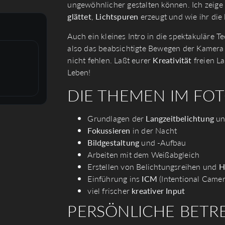
ungewöhnlicher gestalten können. Ich zeige
glättet
,
Lichtspuren
erzeugt und wie ihr die
Auch ein kleines Intro in die spektakuläre T
also das beabsichtigte Bewegen der Kamera 
nicht fehlen. Laßt eurer
Kreativität
freien L
Leben!
DIE THEMEN IM FO
Grundlagen der
Langzeitbelichtung
u
Fokussieren
in der Nacht
Bildgestaltung
und -Aufbau
Arbeiten mit dem Weißabgleich
Erstellen von Belichtungsreihen und
H
Einführung ins
ICM
(Intentional Came
viel frischer
kreativer Input
PERSÖNLICHE BETR