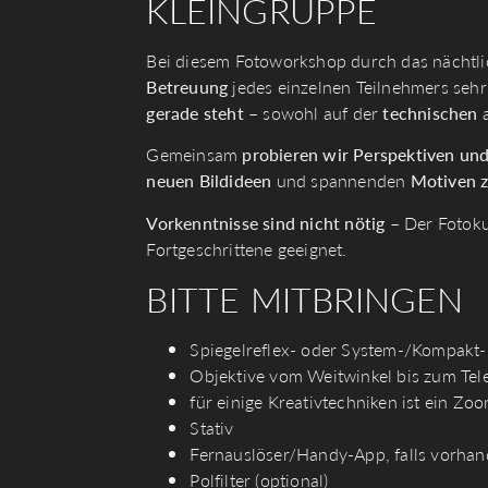
KLEINGRUPPE
Bei diesem Fotoworkshop durch das nächtlic
Betreuung
jedes einzelnen Teilnehmers seh
gerade steht
– sowohl auf der
technischen
Gemeinsam
probieren wir Perspektiven un
neuen Bildideen
und spannenden
Motiven 
Vorkenntnisse sind nicht nötig
– Der Fotokur
Fortgeschrittene geeignet.
BITTE MITBRINGEN
Spiegelreflex- oder System-/Kompakt
Objektive vom Weitwinkel bis zum Tel
für einige Kreativtechniken ist ein Zoo
Stativ
Fernauslöser/Handy-App, falls vorha
Polfilter (optional)