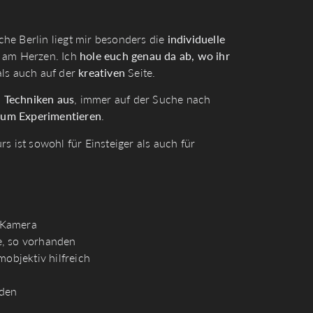
he Berlin liegt mir besonders die
individuelle
r am Herzen. Ich
hole euch genau da ab, wo ihr
als auch auf der
kreativen
Seite.
d Techniken
aus
, immer auf der Suche nach
zum Experimentieren
.
s ist sowohl für Einsteiger als auch für
-Kamera
e, so vorhanden
mobjektiv hilfreich
nden