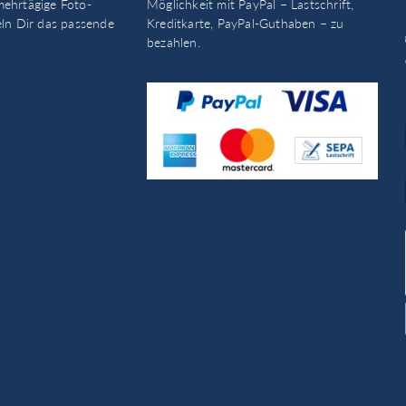
mehrtägige Foto-
Möglichkeit mit PayPal – Lastschrift,
eln Dir das passende
Kreditkarte, PayPal-Guthaben – zu
bezahlen.