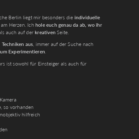
he Berlin liegt mir besonders die
individuelle
r am Herzen. Ich
hole euch genau da ab, wo ihr
als auch auf der
kreativen
Seite.
d Techniken
aus
, immer auf der Suche nach
zum Experimentieren
.
s ist sowohl für Einsteiger als auch für
-Kamera
e, so vorhanden
mobjektiv hilfreich
nden