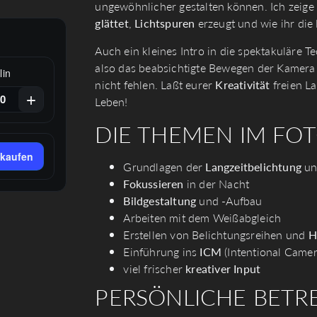
ungewöhnlicher gestalten können. Ich zeige
glättet
,
Lichtspuren
erzeugt und wie ihr die
Auch ein kleines Intro in die spektakuläre T
also das beabsichtigte Bewegen der Kamera 
lin
nicht fehlen. Laßt eurer
Kreativität
freien L
+
Leben!
DIE THEMEN IM FO
 kaufen
Grundlagen der
Langzeitbelichtung
u
Fokussieren
in der Nacht
Bildgestaltung
und -Aufbau
Arbeiten mit dem Weißabgleich
Erstellen von Belichtungsreihen und
H
Einführung ins
ICM
(Intentional Came
viel frischer
kreativer Input
PERSÖNLICHE BETR