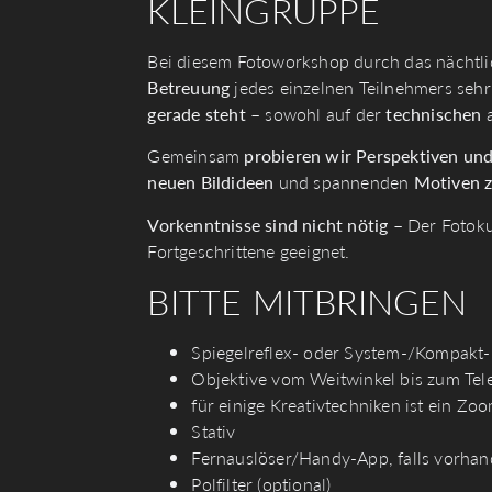
KLEINGRUPPE
Bei diesem Fotoworkshop durch das nächtlic
Betreuung
jedes einzelnen Teilnehmers seh
gerade steht
– sowohl auf der
technischen
Gemeinsam
probieren wir Perspektiven un
neuen Bildideen
und spannenden
Motiven 
Vorkenntnisse sind nicht nötig
– Der Fotokur
Fortgeschrittene geeignet.
BITTE MITBRINGEN
Spiegelreflex- oder System-/Kompakt
Objektive vom Weitwinkel bis zum Tel
für einige Kreativtechniken ist ein Zoo
Stativ
Fernauslöser/Handy-App, falls vorha
Polfilter (optional)