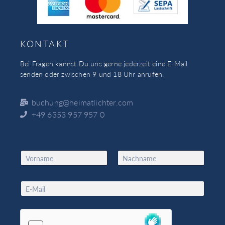
KONTAKT
Bei Fragen kannst Du uns gerne jederzeit eine E-Mail
senden oder zwischen 9 und 18 Uhr anrufen.
buchung@heimatlichter.com
+49 6353 957 957 0
N
a
Vorname
Nachname
m
*
e
E
*
*
m
*
a
i
l