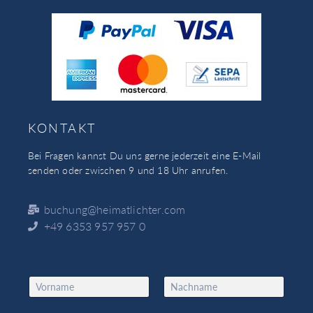
KONTAKT
Bei Fragen kannst Du uns gerne jederzeit eine E-Mail
senden oder zwischen 9 und 18 Uhr anrufen.
buchung@heimatlichter.com
+49 6353 957 957 0
N
a
Vorname
Nachname
m