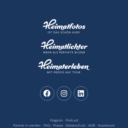
Magazin
·
Podcast
Partner:in werden
·
FAQ
·
Presse
·
Datenschutz
·
AGB
·
Impressum