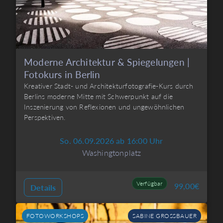
Moderne Architektur & Spiegelungen |
Fotokurs in Berlin
Kreativer Stadt- und Architekturfotografie-Kurs durch
Berlins moderne Mitte mit Schwerpunkt auf die
Inszenierung von Reflexionen und ungewöhnlichen
Perspektiven.
So. 06.09.2026 ab 16:00 Uhr
Washingtonplatz
Verfügbar
99,00
€
Details
FOTOWORKSHOPS
SABINE GROSSBAUER