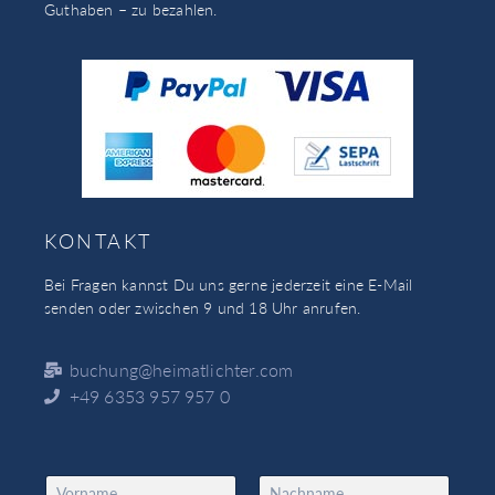
Guthaben – zu bezahlen.
KONTAKT
Bei Fragen kannst Du uns gerne jederzeit eine E-Mail
senden oder zwischen 9 und 18 Uhr anrufen.
buchung@heimatlichter.com
+49 6353 957 957 0
N