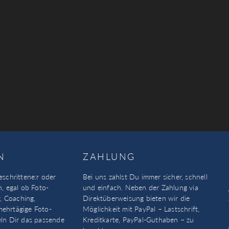
N
ZAHLUNG
eschrittene:r oder
Bei uns zahlst Du immer sicher, schnell
n, egal ob Foto-
und einfach. Neben der Zahlung via
, Coaching,
Direktüberweisung bieten wir die
mehrtägige Foto-
Möglichkeit mit PayPal – Lastschrift,
eln Dir das passende
Kreditkarte, PayPal-Guthaben – zu