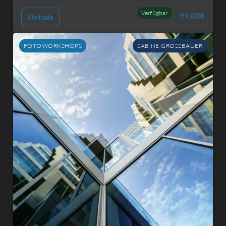
Verfügbar
99,00
€
Details
FOTOWORKSHOPS
SABINE GROSSBAUER