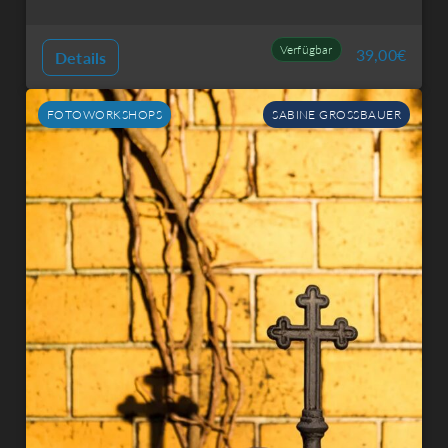
Verfügbar
39,00
€
Details
FOTOWORKSHOPS
SABINE GROSSBAUER