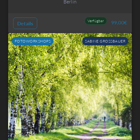
Berlin
Verfügbar
99,00
€
Details
FOTOWORKSHOPS
SABINE GROSSBAUER