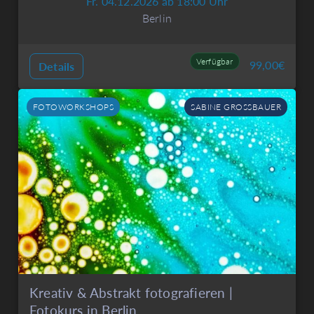
Fr. 04.12.2026 ab 18:00 Uhr
Berlin
Verfügbar
99,00
€
Details
FOTOWORKSHOPS
SABINE GROSSBAUER
Kreativ & Abstrakt fotografieren |
Fotokurs in Berlin