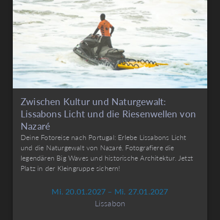
Zwischen Kultur und Naturgewalt:
Lissabons Licht und die Riesenwellen von
Nazaré
Deine Fotoreise nach Portugal: Erlebe Lissabons Licht
und die Naturgewalt von Nazaré. Fotografiere die
legendären Big Waves und historische Architektur. Jetzt
Platz in der Kleingruppe sichern!
Mi. 20.01.2027 – Mi. 27.01.2027
Lissabon