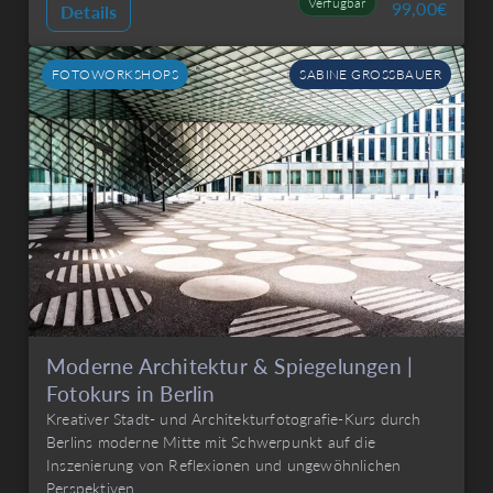
Verfügbar
99,00
€
Details
FOTOWORKSHOPS
SABINE GROSSBAUER
Moderne Architektur & Spiegelungen |
Fotokurs in Berlin
Kreativer Stadt- und Architekturfotografie-Kurs durch
Berlins moderne Mitte mit Schwerpunkt auf die
Inszenierung von Reflexionen und ungewöhnlichen
Perspektiven.