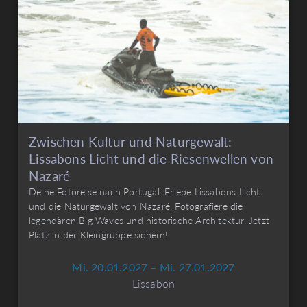
Zwischen Kultur und Naturgewalt:
Lissabons Licht und die Riesenwellen von
Nazaré
Deine Fotoreise nach Portugal: Erlebe Lissabons Licht
und die Naturgewalt von Nazaré. Fotografiere die
legendären Big Waves und historische Architektur. Jetzt
Platz in der Kleingruppe sichern!
Mi. 20.01.2027 – Mi. 27.01.2027
Lissabon