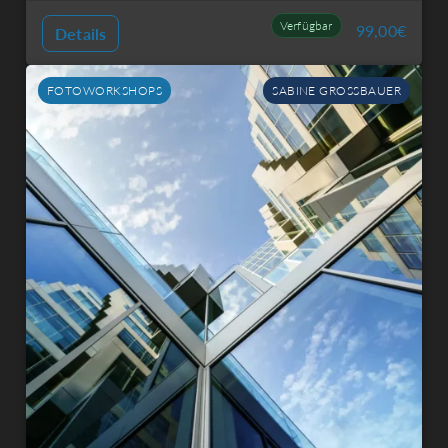
Verfügbar
99,00
€
Details
FOTOWORKSHOPS
SABINE GROSSBAUER