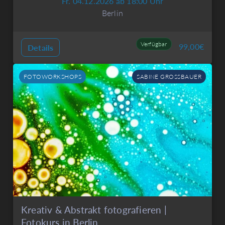
Fr. 04.12.2026 ab 18:00 Uhr
Berlin
Verfügbar
99,00
€
Details
FOTOWORKSHOPS
SABINE GROSSBAUER
Kreativ & Abstrakt fotografieren |
Fotokurs in Berlin