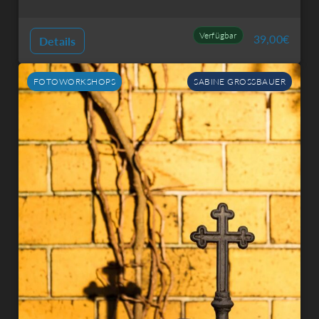
Verfügbar
39,00
€
Details
FOTOWORKSHOPS
SABINE GROSSBAUER