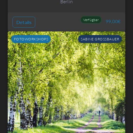
Berlin
Verfügbar
99,00
€
Details
FOTOWORKSHOPS
SABINE GROSSBAUER