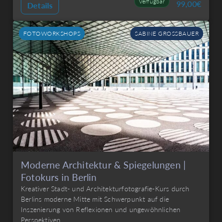
Verfügbar
99,00
€
Details
FOTOWORKSHOPS
SABINE GROSSBAUER
Moderne Architektur & Spiegelungen |
Fotokurs in Berlin
Kreativer Stadt- und Architekturfotografie-Kurs durch
Berlins moderne Mitte mit Schwerpunkt auf die
Inszenierung von Reflexionen und ungewöhnlichen
Perspektiven.